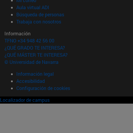
Mi correo
(abre en nueva ventana)
Aula virtual ADI
(abre en nueva ventana)
Búsqueda de personas
(abre en nueva ventana)
Trabaja con nosotros
Información
TFNO +34 948 42 56 00
¿QUÉ GRADO TE INTERESA?
¿QUÉ MÁSTER TE INTERESA?
© Universidad de Navarra
Información legal
Accesibilidad
Configuración de cookies
Localizador de campus