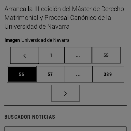
Arranca la III edición del Máster de Derecho
Matrimonial y Procesal Canónico de la
Universidad de Navarra
Imagen
Universidad de Navarra
Página
Páginas intermedias Us
Página
1
...
55
Página
Página
Páginas intermedias U
Página
56
57
...
389
BUSCADOR NOTICIAS