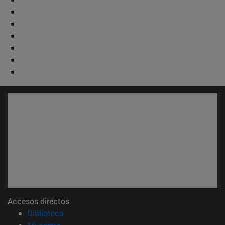
Accesos directos
(abre en nueva ventana)
Biblioteca
(abre en nueva ventana)