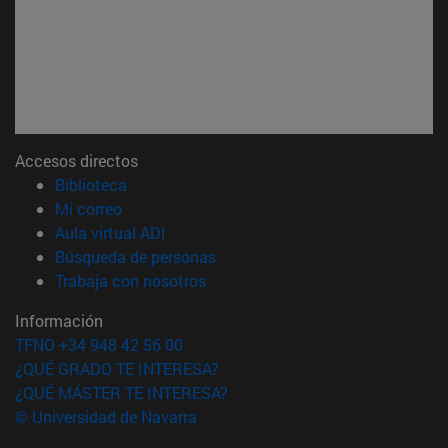
Accesos directos
(abre en nueva ventana)
Biblioteca
(abre en nueva ventana)
Mi correo
(abre en nueva ventana)
Aula virtual ADI
(abre en nueva ventana)
Búsqueda de personas
(abre en nueva ventana)
Trabaja con nosotros
Información
TFNO +34 948 42 56 00
¿QUÉ GRADO TE INTERESA?
¿QUÉ MÁSTER TE INTERESA?
© Universidad de Navarra