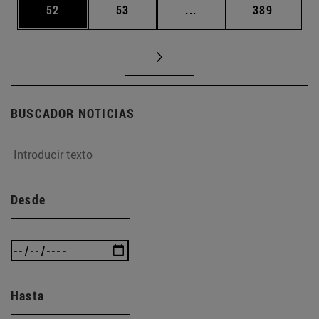
Página
Página
Páginas intermedias U
Página
52
53
...
389
BUSCADOR NOTICIAS
Desde
Hasta