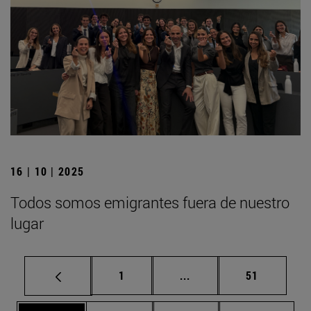
16 | 10 | 2025
Todos somos emigrantes fuera de nuestro
lugar
Página
Páginas intermedias Us
Página
1
...
51