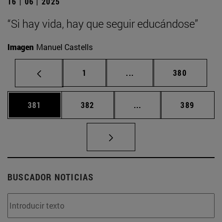
16 | 06 | 2025
“Si hay vida, hay que seguir educándose”
Imagen
Manuel Castells
Página
Páginas intermedias Us
Página
1
...
380
Página
Página
Páginas intermedias 
Página
381
382
...
389
BUSCADOR NOTICIAS