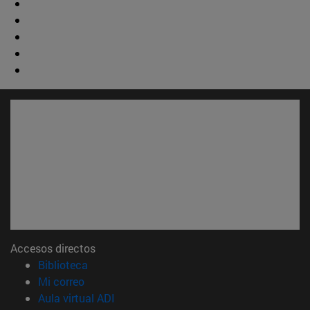
Accesos directos
(abre en nueva ventana)
Biblioteca
(abre en nueva ventana)
Mi correo
(abre en nueva ventana)
Aula virtual ADI