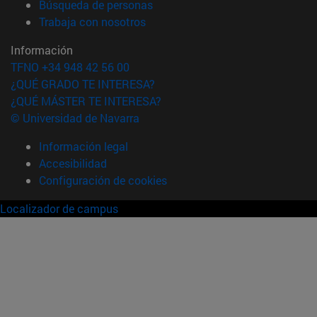
(abre en nueva ventana)
Búsqueda de personas
(abre en nueva ventana)
Trabaja con nosotros
Información
TFNO +34 948 42 56 00
¿QUÉ GRADO TE INTERESA?
¿QUÉ MÁSTER TE INTERESA?
© Universidad de Navarra
Información legal
Accesibilidad
Configuración de cookies
Localizador de campus