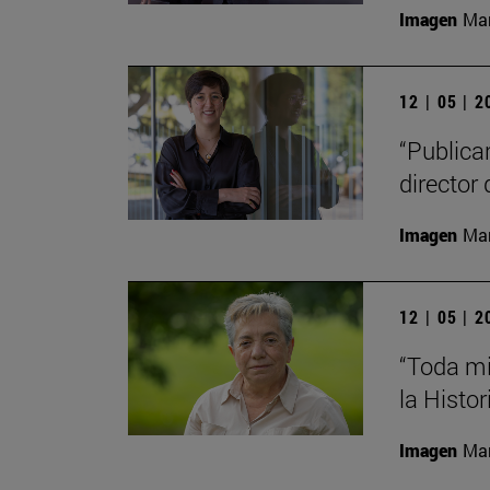
Imagen
Man
12 | 05 | 
“Publica
director 
Imagen
Man
12 | 05 | 
“Toda mi
la Histor
Imagen
Man