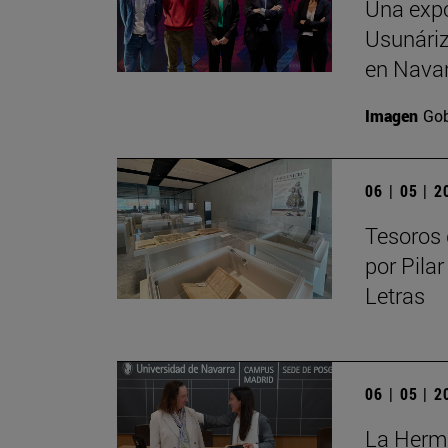
Una expo
Usunáriz 
en Nava
Imagen
Gob
06 | 05 | 
Tesoros 
por Pilar
Letras
06 | 05 | 
La Herma