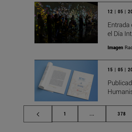
12 | 05 | 
Entrada 
el Día I
Imagen
Raq
15 | 05 | 
Publicad
Humanis
Página
Páginas intermed
Págin
1
...
378