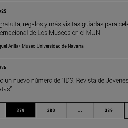
2025
gratuita, regalos y más visitas guiadas para cel
nternacional de Los Museos en el MUN
uel Arilla/ Museo Universidad de Navarra
2025
o un nuevo número de “IDS. Revista de Jóvene
tas”
ias Use TAB para desplazarse.
a
Página
Página
Páginas intermedias 
Página
379
380
...
389