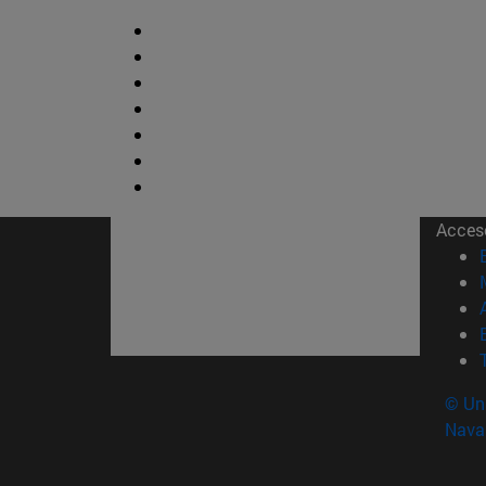
Acces
© Uni
Nava