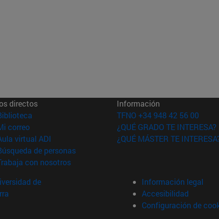
os directos
Información
(abre en nueva ventana)
Biblioteca
TFNO +34 948 42 56 00
(abre en nueva ventana)
Mi correo
¿QUÉ GRADO TE INTERESA?
(abre en nueva ventana)
Aula virtual ADI
¿QUÉ MÁSTER TE INTERESA
(abre en nueva ventana)
Búsqueda de personas
(abre en nueva ventana)
Trabaja con nosotros
versidad de
Información legal
rra
Accesibilidad
Configuración de coo