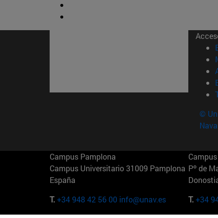
Acces
© Uni
Nava
Campus Pamplona
Campus 
Campus Universitario 31009 Pamplona
Pº de M
España
Donosti
T.
+34 948 42 56 00
info@unav.es
T.
+34 9