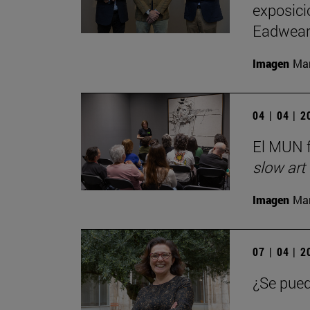
exposici
Eadwear
Imagen
Man
04 | 04 | 
El MUN f
slow art
Imagen
Man
07 | 04 | 
¿Se pued