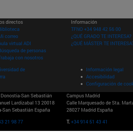
os directos
Información
(abre en nueva ventana)
Biblioteca
TFNO +34 948 42 56 00
(abre en nueva ventana)
Mi correo
¿QUÉ GRADO TE INTERESA?
(abre en nueva ventana)
Aula virtual ADI
¿QUÉ MÁSTER TE INTERESA
(abre en nueva ventana)
Búsqueda de personas
(abre en nueva ventana)
Trabaja con nosotros
versidad de
Información legal
rra
Accesibilidad
Configuración de coo
Donostia-San Sebastián
Campus Madrid
anuel Lardizabal 13 20018
Calle Marquesado de Sta. Marta
a-San Sebastián España
28027 Madrid España
43 21 98 77
T.
+34 914 51 43 41