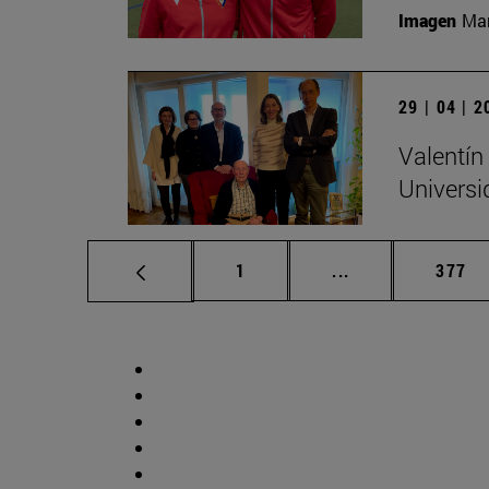
Imagen
Man
29 | 04 | 
Valentín
Universi
Página
Páginas intermed
Págin
1
...
377