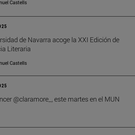
uel Castells
2025
rsidad de Navarra acoge la XXI Edición de
ia Literaria
uel Castells
2025
encer @claramore_, este martes en el MUN