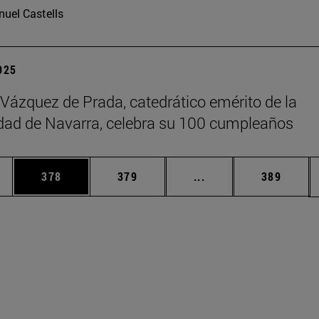
uel Castells
2025
 Vázquez de Prada, catedrático emérito de la
dad de Navarra, celebra su 100 cumpleaños
ias Use TAB para desplazarse.
a
Página
Página
Páginas intermedias 
Página
378
379
...
389