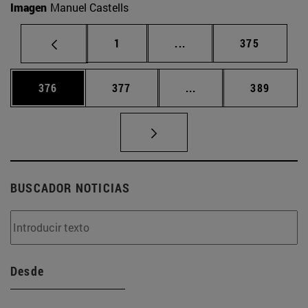
Imagen
Manuel Castells
Página
Páginas intermedias Us
Página
1
...
375
Página
Página
Páginas intermedias 
Página
376
377
...
389
BUSCADOR NOTICIAS
Desde