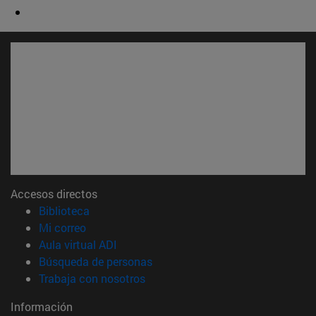
Accesos directos
(abre en nueva ventana)
Biblioteca
(abre en nueva ventana)
Mi correo
(abre en nueva ventana)
Aula virtual ADI
(abre en nueva ventana)
Búsqueda de personas
(abre en nueva ventana)
Trabaja con nosotros
Información