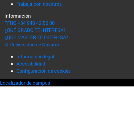
(abre en nueva ventana)
Trabaja con nosotros
Información
TFNO +34 948 42 56 00
¿QUÉ GRADO TE INTERESA?
¿QUÉ MÁSTER TE INTERESA?
© Universidad de Navarra
Información legal
Accesibilidad
Configuración de cookies
Localizador de campus