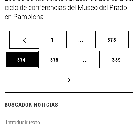
ciclo de conferencias del Museo del Prado
en Pamplona
Página
Páginas intermedias Us
Página
1
...
373
Página
Página
Páginas intermedias 
Página
374
375
...
389
BUSCADOR NOTICIAS