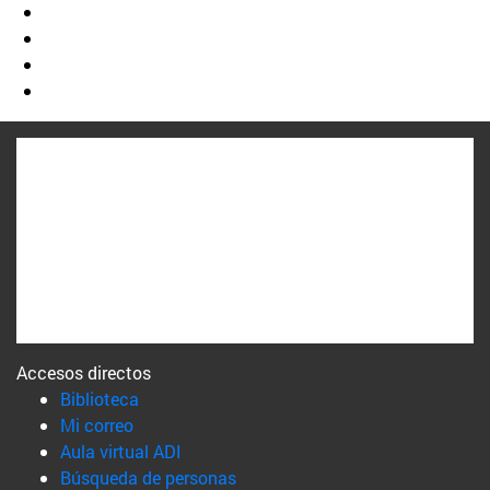
Accesos directos
(abre en nueva ventana)
Biblioteca
(abre en nueva ventana)
Mi correo
(abre en nueva ventana)
Aula virtual ADI
(abre en nueva ventana)
Búsqueda de personas