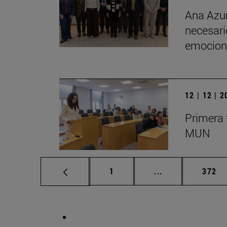
Ana Azur
necesario
emociona
12 | 12 | 
Primera 
MUN
Página
Páginas intermed
Págin
1
...
372