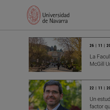
26 | 11 | 
La Facul
McGill U
22 | 11 | 
Un estud
factor q