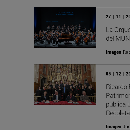
27 | 11 | 
La Orque
del MUN 
Imagen
Raq
05 | 12 | 
Ricardo 
Patrimon
publica u
Recolet
Imagen
Jos