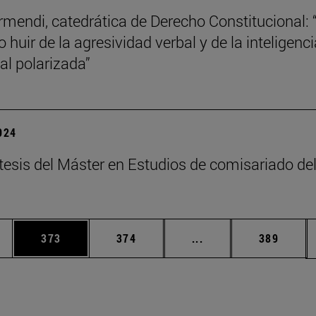
mendi, catedrática de Derecho Constitucional: 
 huir de la agresividad verbal y de la inteligenci
l polarizada”
2024
tesis del Máster en Estudios de comisariado de
ias Use TAB para desplazarse.
a
Página
Página
Páginas intermedias 
Página
373
374
...
389