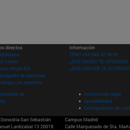
os directos
Información
(abre en nueva ventana)
Biblioteca
TFNO +34 948 42 56 00
(abre en nueva ventana)
Mi correo
¿QUÉ GRADO TE INTERESA?
(abre en nueva ventana)
Aula virtual ADI
¿QUÉ MÁSTER TE INTERESA
(abre en nueva ventana)
Búsqueda de personas
(abre en nueva ventana)
Trabaja con nosotros
versidad de
Información legal
rra
Accesibilidad
Configuración de coo
Donostia-San Sebastián
Campus Madrid
anuel Lardizabal 13 20018
Calle Marquesado de Sta. Marta