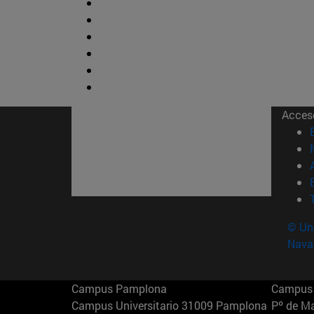
Acces
© Uni
Nava
Campus Pamplona
Campus 
Campus Universitario 31009 Pamplona
Pº de M