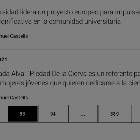
rsidad lidera un proyecto europeo para impulsar
ignificativa en la comunidad universitaria
uel Castells
2024
da Alva: “Piedad De la Cierva es un referente p
ujeres jóvenes que quieren dedicarse a la cien
uel Castells
edias Use TAB para desplazarse.
ina
Página
Página
Páginas intermedias Us
Página
93
94
...
389