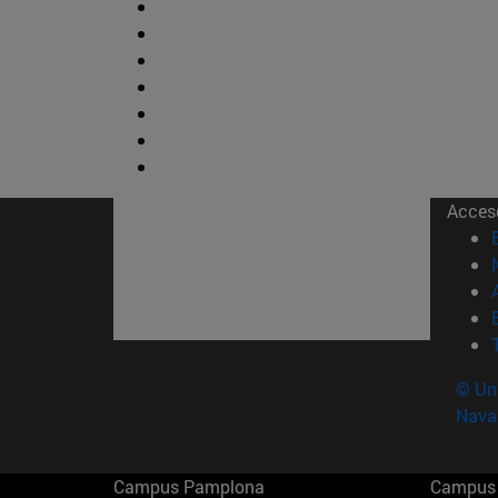
Acces
© Uni
Nava
Campus Pamplona
Campus 