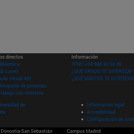
os directos
Información
(abre en nueva ventana)
Biblioteca
TFNO +34 948 42 56 00
(abre en nueva ventana)
Mi correo
¿QUÉ GRADO TE INTERESA?
(abre en nueva ventana)
Aula virtual ADI
¿QUÉ MÁSTER TE INTERESA
(abre en nueva ventana)
Búsqueda de personas
(abre en nueva ventana)
Trabaja con nosotros
versidad de
Información legal
rra
Accesibilidad
Configuración de coo
Donostia-San Sebastián
Campus Madrid