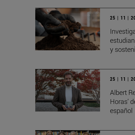
25 | 11 | 
Investig
estudian 
y sosten
25 | 11 | 
Albert R
Horas’ d
español