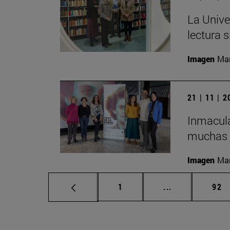
La Unive
lectura s
Imagen
Man
21 | 11 | 
Inmacula
muchas m
Imagen
Man
Página
Páginas interm
Pág
1
...
92