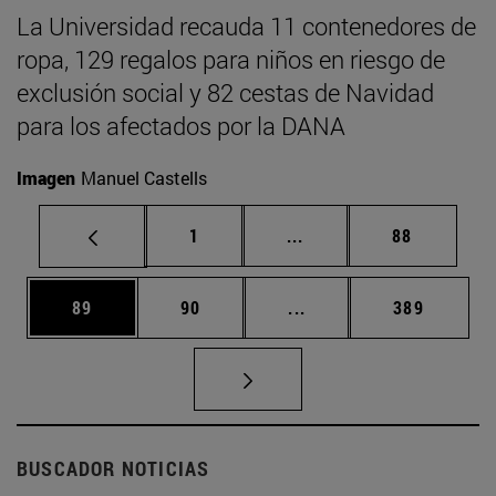
La Universidad recauda 11 contenedores de
ropa, 129 regalos para niños en riesgo de
exclusión social y 82 cestas de Navidad
para los afectados por la DANA
Imagen
Manuel Castells
Página
Páginas intermedias Us
Página
1
...
88
Página
Página
Páginas intermedias U
Página
89
90
...
389
BUSCADOR NOTICIAS