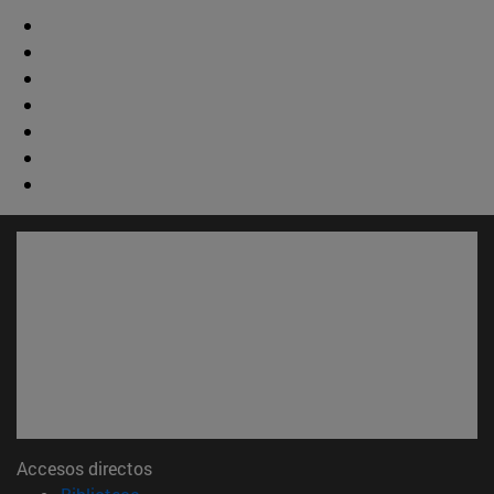
Accesos directos
(abre en nueva ventana)