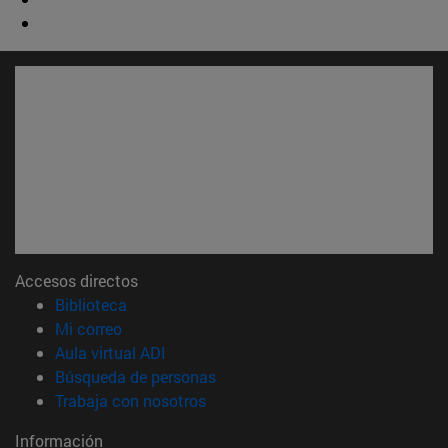
Accesos directos
(abre en nueva ventana)
Biblioteca
(abre en nueva ventana)
Mi correo
(abre en nueva ventana)
Aula virtual ADI
(abre en nueva ventana)
Búsqueda de personas
(abre en nueva ventana)
Trabaja con nosotros
Información