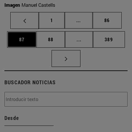
Imagen
Manuel Castells
Página
Páginas intermedias Us
Página
1
...
86
Página
Página
Páginas intermedias U
Página
87
88
...
389
BUSCADOR NOTICIAS
Desde