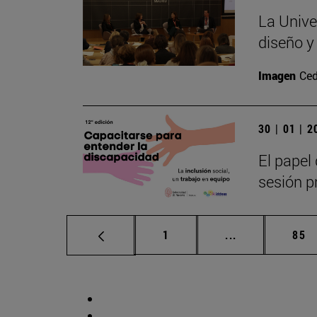
La Unive
diseño y
Imagen
Ced
30 | 01 | 
El papel 
sesión pr
Página
Páginas interm
Pág
1
...
85