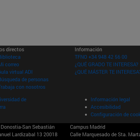
os directos
Información
(abre en nueva ventana)
Biblioteca
TFNO +34 948 42 56 00
(abre en nueva ventana)
Mi correo
¿QUÉ GRADO TE INTERESA?
(abre en nueva ventana)
Aula virtual ADI
¿QUÉ MÁSTER TE INTERESA
(abre en nueva ventana)
Búsqueda de personas
(abre en nueva ventana)
Trabaja con nosotros
versidad de
Información legal
rra
Accesibilidad
Configuración de coo
Donostia-San Sebastián
Campus Madrid
anuel Lardizabal 13 20018
Calle Marquesado de Sta. Marta