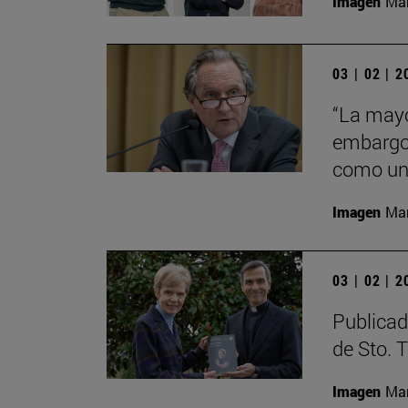
Imagen
Man
03 | 02 | 
“La mayo
embargo 
como una
Imagen
Man
03 | 02 | 
Publicad
de Sto. 
Imagen
Man