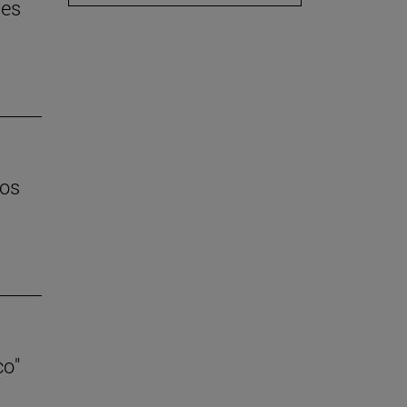
 es
los
co"