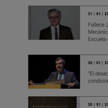
31 | 01 | 
Fallece 
Mecánica
Escuela 
30 | 01 | 
“El dese
condici
30 | 01 | 