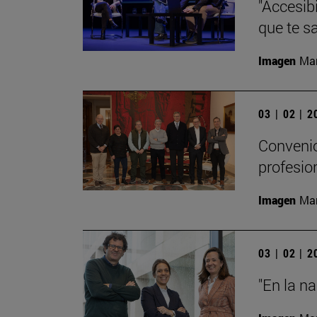
"Accesibi
que te s
Imagen
Man
03 | 02 | 
Convenio
profesio
Imagen
Man
03 | 02 | 
"En la n