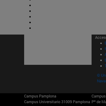
Acces
© Uni
Nava
Campus Pamplona
Campus 
Campus Universitario 31009 Pamplona
Pº de M