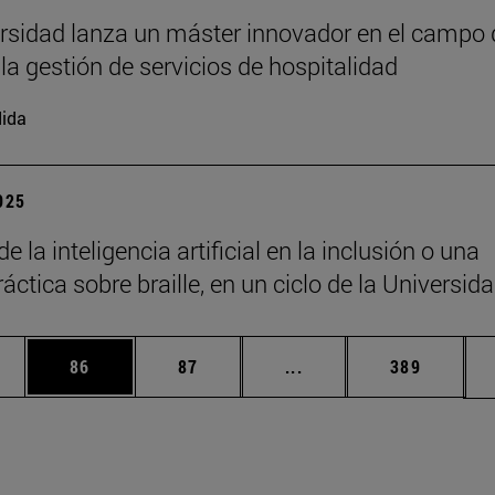
rsidad lanza un máster innovador en el campo 
 la gestión de servicios de hospitalidad
ida
2025
de la inteligencia artificial en la inclusión o una
áctica sobre braille, en un ciclo de la Universid
edias Use TAB para desplazarse.
ina
Página
Página
Páginas intermedias Us
Página
86
87
...
389