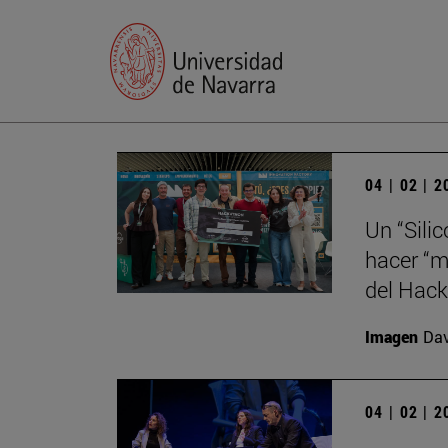
04 | 02 | 
Un “Sili
hacer “m
del Hack
Imagen
Da
04 | 02 | 