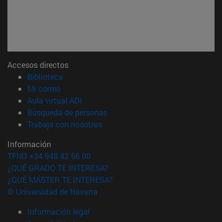
Accesos directos
(abre en nueva ventana)
Biblioteca
(abre en nueva ventana)
Mi correo
(abre en nueva ventana)
Aula virtual ADI
(abre en nueva ventana)
Búsqueda de personas
(abre en nueva ventana)
Trabaja con nosotros
Información
TFNO +34 948 42 56 00
¿QUÉ GRADO TE INTERESA?
¿QUÉ MÁSTER TE INTERESA?
© Universidad de Navarra
Información legal