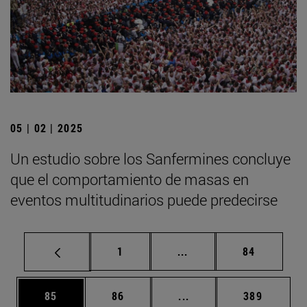
05 | 02 | 2025
Un estudio sobre los Sanfermines concluye
que el comportamiento de masas en
eventos multitudinarios puede predecirse
Página
Páginas intermedias Us
Página
1
...
84
Página
Página
Páginas intermedias U
Página
85
86
...
389