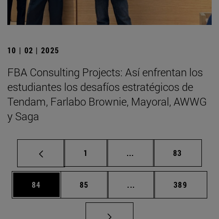
10 | 02 | 2025
FBA Consulting Projects: Así enfrentan los
estudiantes los desafíos estratégicos de
Tendam, Farlabo Brownie, Mayoral, AWWG
y Saga
Página
Páginas intermedias Us
Página
1
...
83
Página
Página
Páginas intermedias U
Página
84
85
...
389