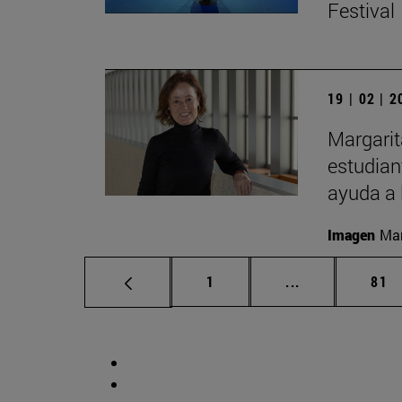
Festival
19 | 02 | 
Margarit
estudian
ayuda a 
Imagen
Man
Página
Páginas interm
Pág
1
...
81