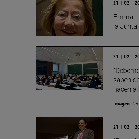
21 | 02 | 
Emma Lóp
la Junta
21 | 02 | 
“Debemos
saben de
hacen a 
Imagen
Ced
21 | 02 | 