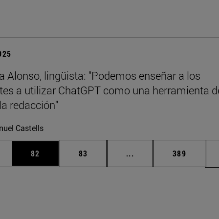
2025
a Alonso, lingüista: "Podemos enseñar a los
tes a utilizar ChatGPT como una herramienta d
la redacción"
uel Castells
edias Use TAB para desplazarse.
ina
Página
Página
Páginas intermedias Us
Página
82
83
...
389