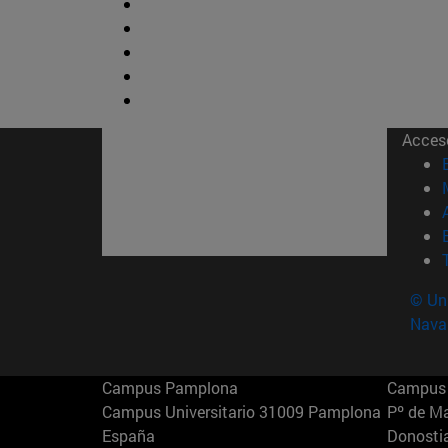
Acces
© Uni
Nava
Campus Pamplona
Campus 
Campus Universitario 31009 Pamplona
Pº de M
España
Donosti