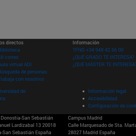
os directos
Información
(abre en nueva ventana)
Biblioteca
TFNO +34 948 42 56 00
(abre en nueva ventana)
Mi correo
¿QUÉ GRADO TE INTERESA?
(abre en nueva ventana)
Aula virtual ADI
¿QUÉ MÁSTER TE INTERESA
(abre en nueva ventana)
Búsqueda de personas
(abre en nueva ventana)
Trabaja con nosotros
versidad de
Información legal
rra
Accesibilidad
Configuración de coo
Donostia-San Sebastián
Campus Madrid
anuel Lardizabal 13 20018
Calle Marquesado de Sta. Marta
a-San Sebastián España
28027 Madrid España