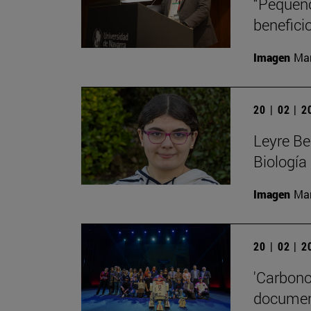
“Pequeño
beneficio
Imagen
Man
20 | 02 | 
Leyre Be
Biología
Imagen
Man
20 | 02 | 
'Carbono
document