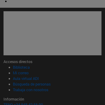
Accesos directos
(abre en nueva ventana)
Biblioteca
(abre en nueva ventana)
Mi correo
(abre en nueva ventana)
Aula virtual ADI
(abre en nueva ventana)
Búsqueda de personas
(abre en nueva ventana)
Trabaja con nosotros
Información
TFNO +34 948 42 56 00