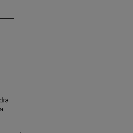
dra
ia