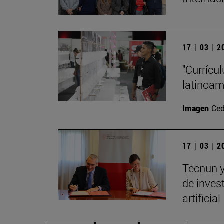
17 | 03 | 
"Currícu
latinoa
Imagen
Ced
17 | 03 | 
Tecnun y
de invest
artificial