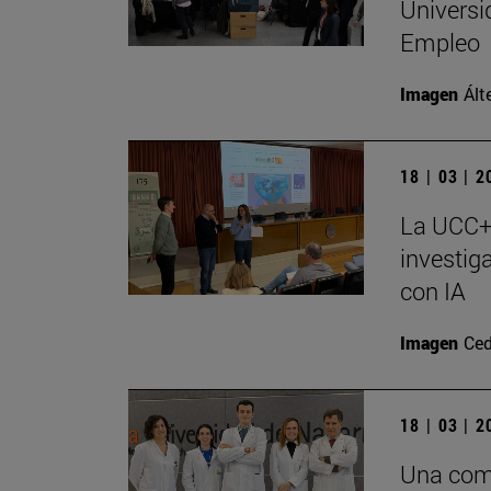
Universi
Empleo
Imagen
Ált
18 | 03 | 
La UCC+I
investig
con IA
Imagen
Ced
18 | 03 | 
Una comb