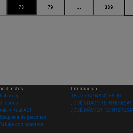
edias Use TAB para desplazarse.
ina
Página
Página
Páginas intermedias Us
Página
78
79
...
389
os directos
Información
(abre en nueva ventana)
Biblioteca
TFNO +34 948 42 56 00
(abre en nueva ventana)
Mi correo
¿QUÉ GRADO TE INTERESA?
(abre en nueva ventana)
Aula virtual ADI
¿QUÉ MÁSTER TE INTERESA
(abre en nueva ventana)
Búsqueda de personas
(abre en nueva ventana)
Trabaja con nosotros