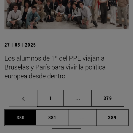
27 | 05 | 2025
Los alumnos de 1º del PPE viajan a
Bruselas y París para vivir la política
europea desde dentro
Página
Páginas intermedias Us
Página
1
...
379
Página
Página
Páginas intermedias 
Página
380
381
...
389