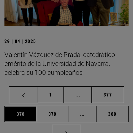
29 | 04 | 2025
Valentín Vázquez de Prada, catedrático
emérito de la Universidad de Navarra,
celebra su 100 cumpleaños
Página
Páginas intermedias Us
Página
1
...
377
Página
Página
Páginas intermedias 
Página
378
379
...
389