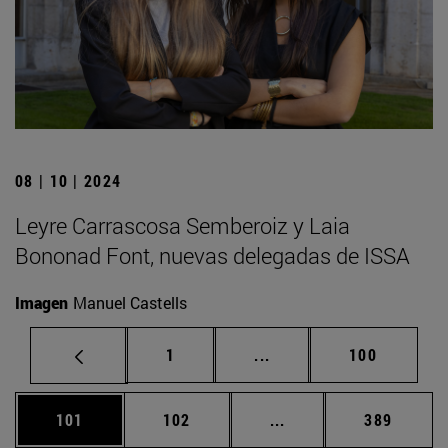
08 | 10 | 2024
Leyre Carrascosa Semberoiz y Laia
Bononad Font, nuevas delegadas de ISSA
Imagen
Manuel Castells
Página
Páginas intermedias Us
Página
1
...
100
Página
Página
Páginas intermedias 
Página
101
102
...
389