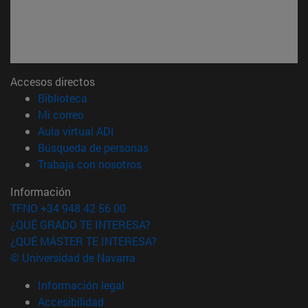
Accesos directos
(abre en nueva ventana)
Biblioteca
(abre en nueva ventana)
Mi correo
(abre en nueva ventana)
Aula virtual ADI
(abre en nueva ventana)
Búsqueda de personas
(abre en nueva ventana)
Trabaja con nosotros
Información
TFNO +34 948 42 56 00
¿QUÉ GRADO TE INTERESA?
¿QUÉ MÁSTER TE INTERESA?
© Universidad de Navarra
Información legal
Accesibilidad