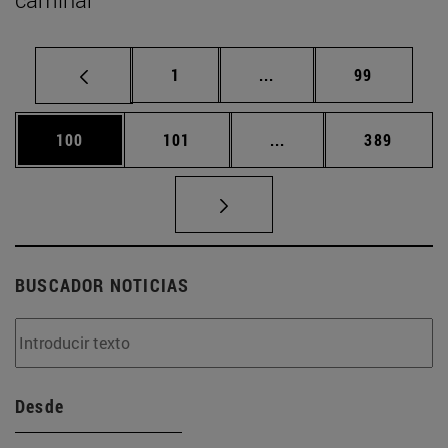
Página
Páginas intermedias Us
Página
1
...
99
Página
Página
Páginas intermedias 
Página
100
101
...
389
BUSCADOR NOTICIAS
Desde