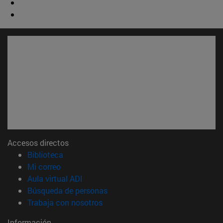
Accesos directos
(abre en nueva ventana)
Biblioteca
(abre en nueva ventana)
Mi correo
(abre en nueva ventana)
Aula virtual ADI
(abre en nueva ventana)
Búsqueda de personas
(abre en nueva ventana)
Trabaja con nosotros
Información