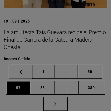
19 | 09 | 2025
La arquitecta Tais Guevara recibe el Premio
Final de Carrera de la Cátedra Madera
Onesta
Imagen
Cedida
Página
Páginas intermedias Us
Página
1
...
56
Página
Página
Páginas intermedias U
Página
57
58
...
389