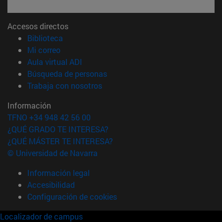
Accesos directos
(abre en nueva ventana)
Biblioteca
(abre en nueva ventana)
Mi correo
(abre en nueva ventana)
Aula virtual ADI
(abre en nueva ventana)
Búsqueda de personas
(abre en nueva ventana)
Trabaja con nosotros
Información
TFNO +34 948 42 56 00
¿QUÉ GRADO TE INTERESA?
¿QUÉ MÁSTER TE INTERESA?
© Universidad de Navarra
Información legal
Accesibilidad
Configuración de cookies
Localizador de campus