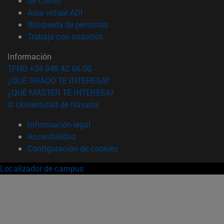
Mi correo
(abre en nueva ventana)
Aula virtual ADI
(abre en nueva ventana)
Búsqueda de personas
(abre en nueva ventana)
Trabaja con nosotros
Información
TFNO +34 948 42 56 00
¿QUÉ GRADO TE INTERESA?
¿QUÉ MÁSTER TE INTERESA?
© Universidad de Navarra
Información legal
Accesibilidad
Configuración de cookies
Localizador de campus