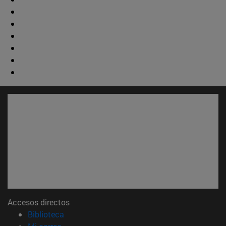
Accesos directos
(abre en nueva ventana)
Biblioteca
(abre en nueva ventana)