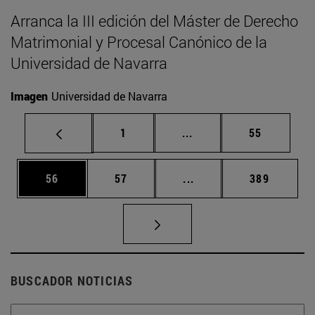
Arranca la III edición del Máster de Derecho
Matrimonial y Procesal Canónico de la
Universidad de Navarra
Imagen
Universidad de Navarra
Página
Páginas intermedias Us
Página
1
...
55
Página
Página
Páginas intermedias U
Página
56
57
...
389
BUSCADOR NOTICIAS