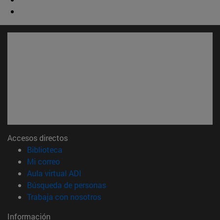
Accesos directos
(abre en nueva ventana)
Biblioteca
(abre en nueva ventana)
Mi correo
(abre en nueva ventana)
Aula virtual ADI
(abre en nueva ventana)
Búsqueda de personas
(abre en nueva ventana)
Trabaja con nosotros
Información