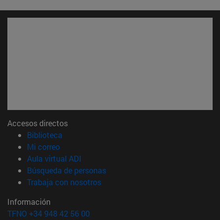
Accesos directos
(abre en nueva ventana)
Biblioteca
(abre en nueva ventana)
Mi correo
(abre en nueva ventana)
Aula virtual ADI
(abre en nueva ventana)
Búsqueda de personas
(abre en nueva ventana)
Trabaja con nosotros
Información
TFNO +34 948 42 56 00