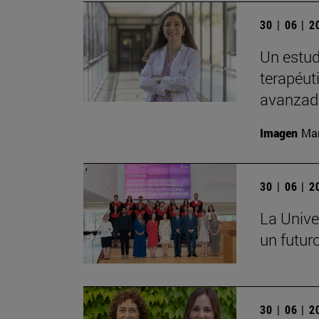
30 | 06 | 
Un estud
terapéut
avanzad
Imagen
Man
30 | 06 | 
La Unive
un futuro
30 | 06 | 