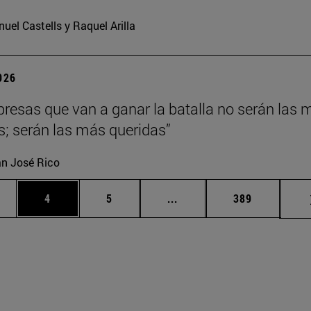
uel Castells y Raquel Arilla
2026
resas que van a ganar la batalla no serán las 
es; serán las más queridas”
n José Rico
gina
Página
Página
Páginas intermedias Use 
Página
4
5
...
389