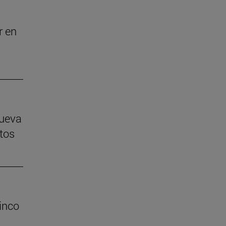
r en
nueva
tos
inco