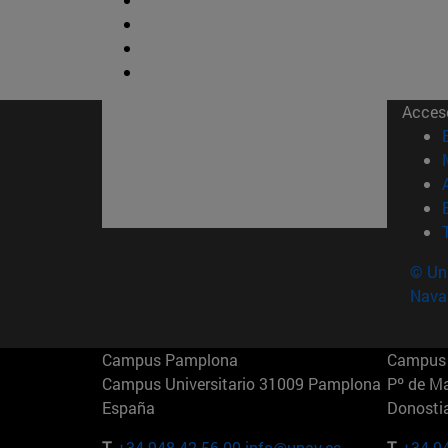
Acces
© Uni
Nava
Campus Pamplona
Campus 
Campus Universitario 31009 Pamplona
Pº de M
España
Donosti
T.
+34 948 42 56 00
info@unav.es
T.
+34 9