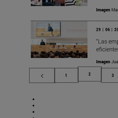
Imagen
Man
29 | 06 | 
“Las emp
eficient
Imagen
Jua
Página
2
Página
Pá
1
3