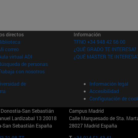
os directos
Información
(abre en nueva ventana)
Biblioteca
TFNO +34 948 42 56 00
(abre en nueva ventana)
Mi correo
¿QUÉ GRADO TE INTERESA?
(abre en nueva ventana)
Aula virtual ADI
¿QUÉ MÁSTER TE INTERESA
(abre en nueva ventana)
Búsqueda de personas
(abre en nueva ventana)
Trabaja con nosotros
versidad de
Información legal
rra
Accesibilidad
Configuración de coo
Donostia-San Sebastián
Campus Madrid
anuel Lardizabal 13 20018
Calle Marquesado de Sta. Marta
a-San Sebastián España
28027 Madrid España
43 21 98 77
T.
+34 914 51 43 41