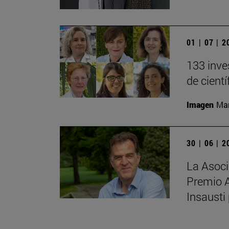
01 | 07 | 
133 inve
de cient
Imagen
Man
30 | 06 | 
La Asoci
Premio 
Insausti