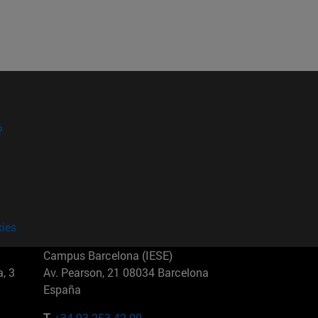
?
kies
Campus Barcelona (IESE)
, 3
Av. Pearson, 21 08034 Barcelona
España
T.
+34 93 253 42 00