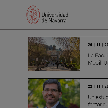
26 | 11 | 
La Facul
McGill U
22 | 11 | 
Un estud
factor q