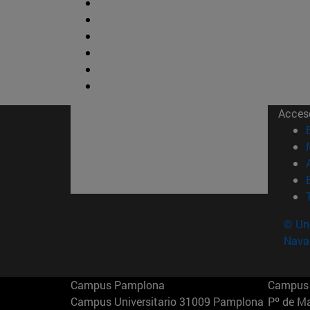
Acces
© Uni
Nava
Campus Pamplona
Campus 
Campus Universitario 31009 Pamplona
Pº de M