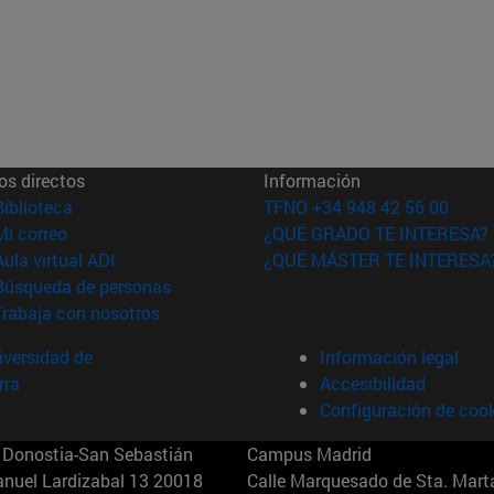
os directos
Información
(abre en nueva ventana)
Biblioteca
TFNO +34 948 42 56 00
(abre en nueva ventana)
Mi correo
¿QUÉ GRADO TE INTERESA?
(abre en nueva ventana)
Aula virtual ADI
¿QUÉ MÁSTER TE INTERESA
(abre en nueva ventana)
Búsqueda de personas
(abre en nueva ventana)
Trabaja con nosotros
versidad de
Información legal
rra
Accesibilidad
Configuración de coo
Donostia-San Sebastián
Campus Madrid
anuel Lardizabal 13 20018
Calle Marquesado de Sta. Marta