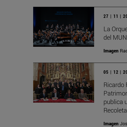
27 | 11 | 
La Orque
del MUN 
Imagen
Raq
05 | 12 | 
Ricardo 
Patrimon
publica u
Recolet
Imagen
Jos