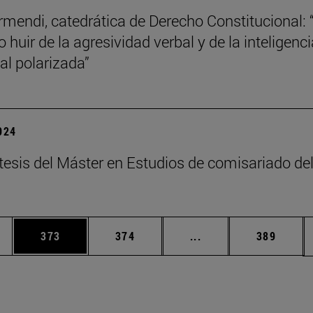
mendi, catedrática de Derecho Constitucional: 
 huir de la agresividad verbal y de la inteligenci
l polarizada”
2024
tesis del Máster en Estudios de comisariado de
ias Use TAB para desplazarse.
a
Página
Página
Páginas intermedias 
Página
373
374
...
389