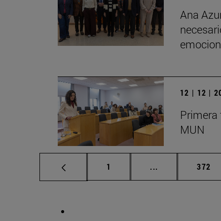
Ana Azur
necesario
emociona
12 | 12 | 
Primera 
MUN
Página
Páginas intermed
Págin
1
...
372