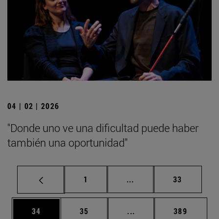
04 | 02 | 2026
"Donde uno ve una dificultad puede haber
también una oportunidad"
Página
Páginas intermedias Us
Página
1
...
33
Página
Página
Páginas intermedias U
Página
34
35
...
389