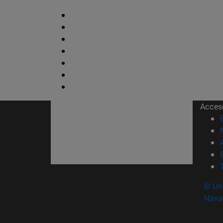
Acces
© Uni
Nava