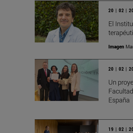
20 | 02 | 
El Instit
terapéut
Imagen
Man
20 | 02 | 
Un proye
Facultad
España
19 | 02 | 