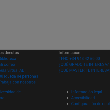
os directos
Información
(abre en nueva ventana)
Biblioteca
TFNO +34 948 42 56 00
(abre en nueva ventana)
Mi correo
¿QUÉ GRADO TE INTERESA?
(abre en nueva ventana)
Aula virtual ADI
¿QUÉ MÁSTER TE INTERESA
(abre en nueva ventana)
Búsqueda de personas
(abre en nueva ventana)
Trabaja con nosotros
versidad de
Información legal
rra
Accesibilidad
Configuración de coo