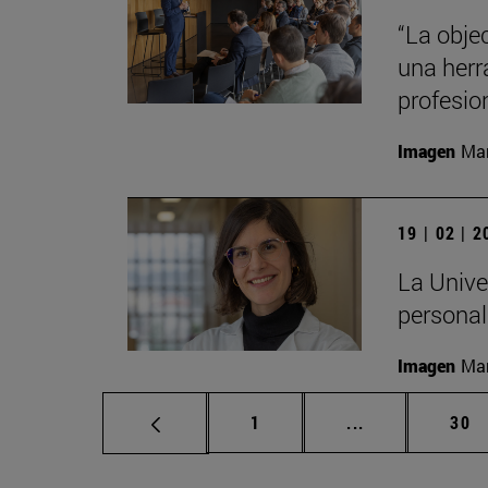
“La obje
una herr
profesio
Imagen
Man
19 | 02 | 
La Unive
personali
Imagen
Man
Página
Páginas interm
Pág
1
...
30