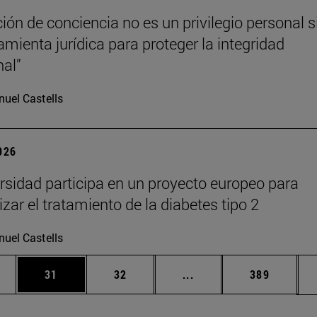
ción de conciencia no es un privilegio personal s
amienta jurídica para proteger la integridad
nal”
uel Castells
2026
rsidad participa en un proyecto europeo para
zar el tratamiento de la diabetes tipo 2
uel Castells
edias Use TAB para desplazarse.
ina
Página
Página
Páginas intermedias Us
Página
31
32
...
389