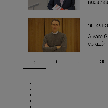
nuestras
10 | 03 | 
Álvaro G
corazón 
Página
Páginas interm
Pág
1
...
25