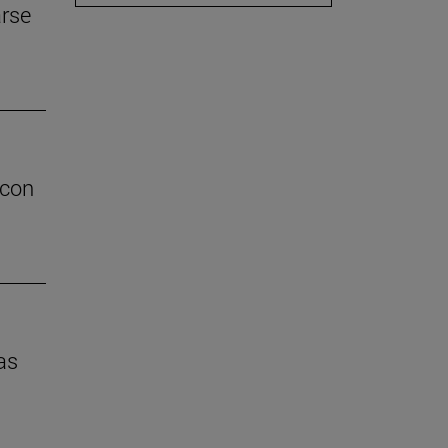
arse
 con
as