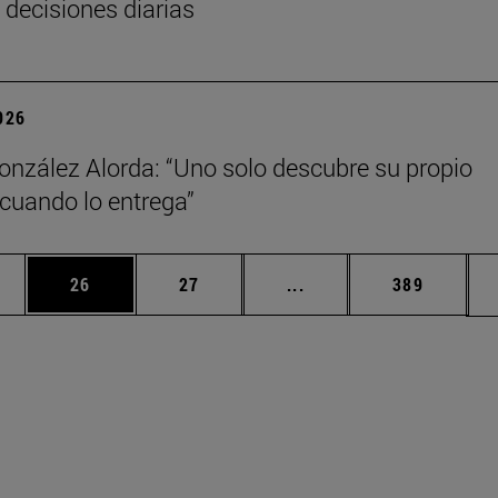
 decisiones diarias
2026
onzález Alorda: “Uno solo descubre su propio
cuando lo entrega”
edias Use TAB para desplazarse.
ina
Página
Página
Páginas intermedias Us
Página
26
27
...
389