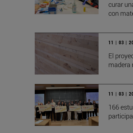
curar un
con mate
11 | 03 | 
El proye
madera 
11 | 03 | 
166 estu
participa