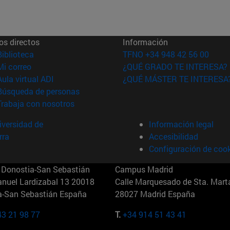
os directos
Información
(abre en nueva ventana)
Biblioteca
TFNO +34 948 42 56 00
(abre en nueva ventana)
Mi correo
¿QUÉ GRADO TE INTERESA?
(abre en nueva ventana)
Aula virtual ADI
¿QUÉ MÁSTER TE INTERESA
(abre en nueva ventana)
Búsqueda de personas
(abre en nueva ventana)
Trabaja con nosotros
versidad de
Información legal
rra
Accesibilidad
Configuración de coo
Donostia-San Sebastián
Campus Madrid
anuel Lardizabal 13 20018
Calle Marquesado de Sta. Marta
a-San Sebastián España
28027 Madrid España
43 21 98 77
T.
+34 914 51 43 41