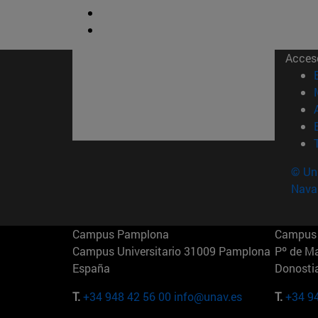
Acces
© Uni
Nava
Campus Pamplona
Campus 
Campus Universitario 31009 Pamplona
Pº de M
España
Donosti
T.
+34 948 42 56 00
info@unav.es
T.
+34 9