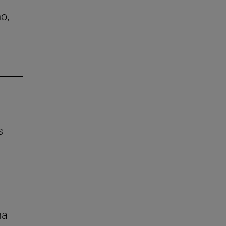
o,
s
na