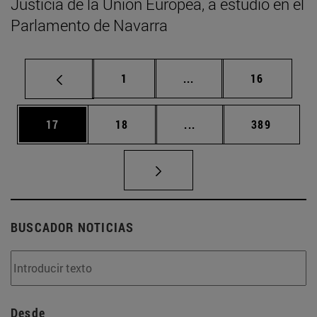
Justicia de la Unión Europea, a estudio en el
Parlamento de Navarra
Página
Páginas intermedias Us
Página
1
...
16
Página
Página
Páginas intermedias U
Página
17
18
...
389
BUSCADOR NOTICIAS
Desde