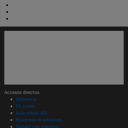
Accesos directos
(abre en nueva ventana)
Biblioteca
(abre en nueva ventana)
Mi correo
(abre en nueva ventana)
Aula virtual ADI
(abre en nueva ventana)
Búsqueda de personas
(abre en nueva ventana)
Trabaja con nosotros