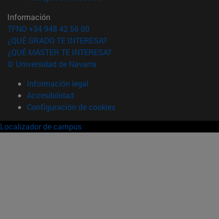
Información
TFNO +34 948 42 56 00
¿QUÉ GRADO TE INTERESA?
¿QUÉ MÁSTER TE INTERESA?
© Universidad de Navarra
Información legal
Accesibilidad
Configuración de cookies
Localizador de campus