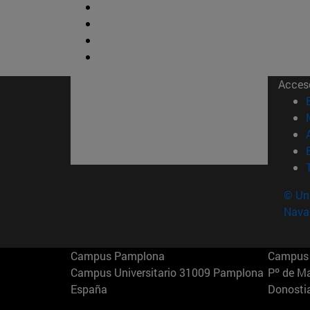
Acces
© Uni
Nava
Campus Pamplona
Campus 
Campus Universitario 31009 Pamplona
Pº de M
España
Donosti