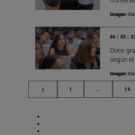
Imagen
Man
06 | 05 | 
Doce gra
según el 
Imagen
Man
Página
Páginas interm
Pág
1
...
14