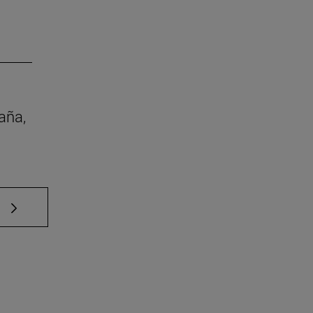
aña,
e TAB para desplazarse.