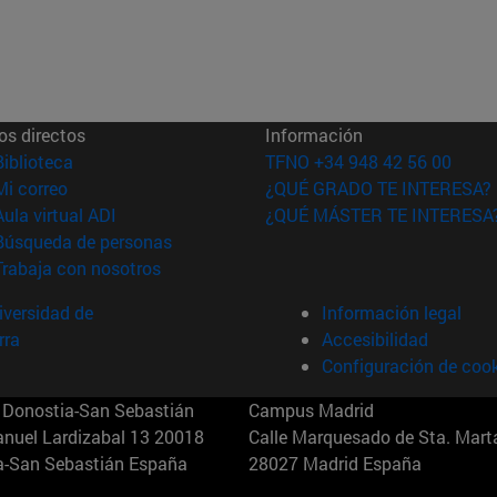
os directos
Información
(abre en nueva ventana)
Biblioteca
TFNO +34 948 42 56 00
(abre en nueva ventana)
Mi correo
¿QUÉ GRADO TE INTERESA?
(abre en nueva ventana)
Aula virtual ADI
¿QUÉ MÁSTER TE INTERESA
(abre en nueva ventana)
Búsqueda de personas
(abre en nueva ventana)
Trabaja con nosotros
versidad de
Información legal
rra
Accesibilidad
Configuración de coo
Donostia-San Sebastián
Campus Madrid
anuel Lardizabal 13 20018
Calle Marquesado de Sta. Marta
a-San Sebastián España
28027 Madrid España