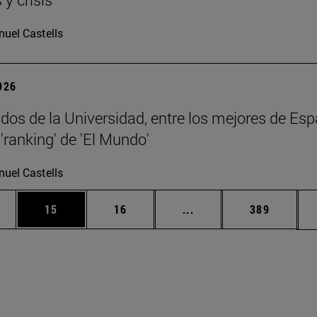
uel Castells
2026
dos de la Universidad, entre los mejores de Esp
'ranking' de 'El Mundo'
uel Castells
edias Use TAB para desplazarse.
ina
Página
Página
Páginas intermedias Us
Página
15
16
...
389