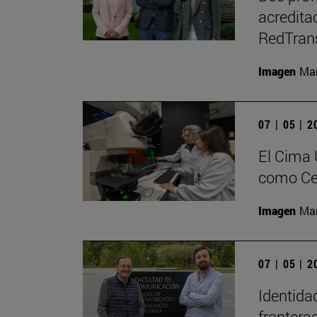
acredita
RedTran
Imagen
Man
07 | 05 | 
El Cima 
como Ce
Imagen
Man
07 | 05 | 
Identida
fronteras