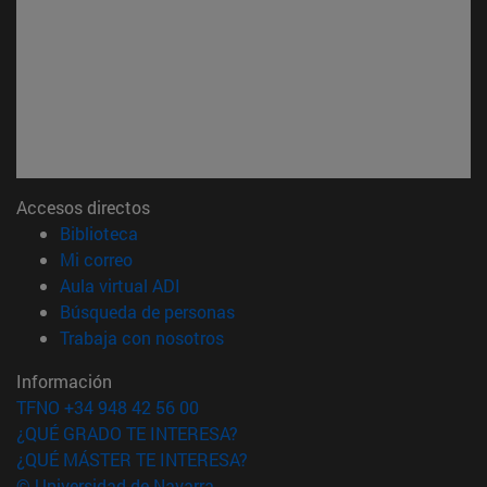
Accesos directos
(abre en nueva ventana)
Biblioteca
(abre en nueva ventana)
Mi correo
(abre en nueva ventana)
Aula virtual ADI
(abre en nueva ventana)
Búsqueda de personas
(abre en nueva ventana)
Trabaja con nosotros
Información
TFNO +34 948 42 56 00
¿QUÉ GRADO TE INTERESA?
¿QUÉ MÁSTER TE INTERESA?
© Universidad de Navarra