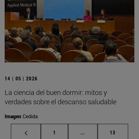
14 | 05 | 2026
La ciencia del buen dormir: mitos y
verdades sobre el descanso saludable
Imagen
Cedida
Página
Páginas intermedias Us
Página
1
...
13