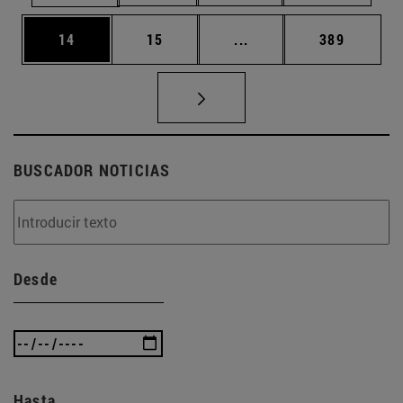
Página
Página
Páginas intermedias U
Página
14
15
...
389
BUSCADOR NOTICIAS
Desde
Hasta