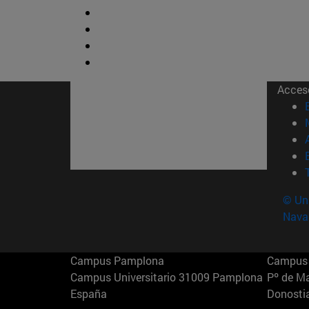
Acces
© Uni
Nava
Campus Pamplona
Campus 
Campus Universitario 31009 Pamplona
Pº de M
España
Donosti