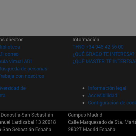
os directos
Información
(abre en nueva ventana)
Biblioteca
TFNO +34 948 42 56 00
(abre en nueva ventana)
Mi correo
¿QUÉ GRADO TE INTERESA?
(abre en nueva ventana)
Aula virtual ADI
¿QUÉ MÁSTER TE INTERESA
(abre en nueva ventana)
Búsqueda de personas
(abre en nueva ventana)
Trabaja con nosotros
versidad de
Información legal
rra
Accesibilidad
Configuración de coo
Donostia-San Sebastián
Campus Madrid
anuel Lardizabal 13 20018
Calle Marquesado de Sta. Marta
a-San Sebastián España
28027 Madrid España