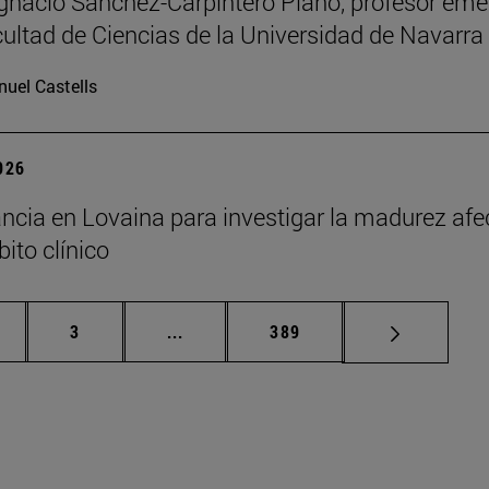
Ignacio Sánchez-Carpintero Plano, profesor emé
cultad de Ciencias de la Universidad de Navarra
uel Castells
2026
ncia en Lovaina para investigar la madurez afe
ito clínico
gina
Página
Páginas intermedias Use TAB para de
Página
3
...
389