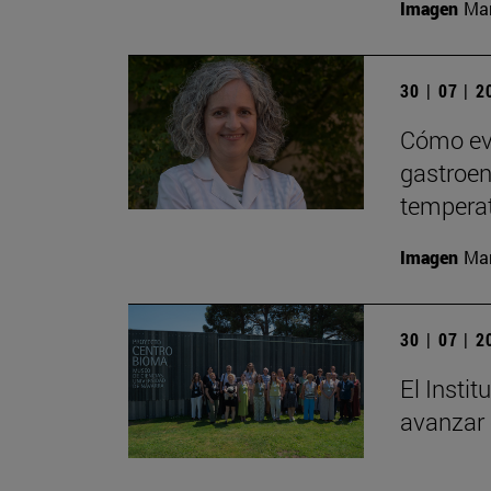
Imagen
Man
30 | 07 | 
Cómo evi
gastroent
tempera
Imagen
Man
30 | 07 | 
El Insti
avanzar 