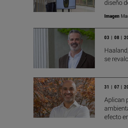
diseño d
Imagen
Man
03 | 08 | 
Haaland,
se reval
31 | 07 | 
Aplican 
ambienta
efecto e