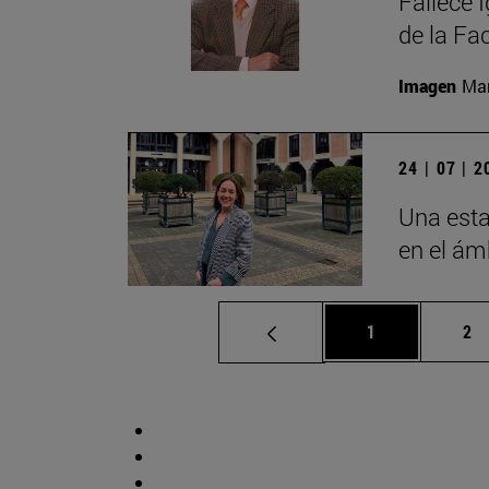
Fallece 
de la Fa
Imagen
Man
24 | 07 | 
Una esta
en el ámb
Página
Pá
1
2