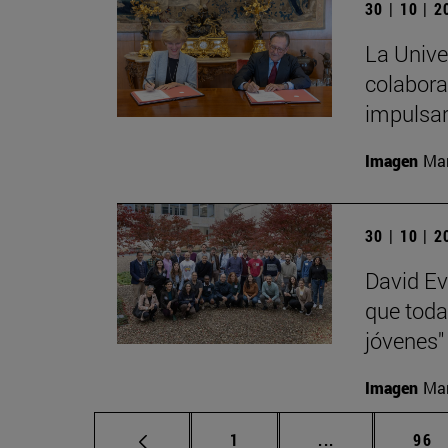
30 | 10 | 
La Unive
colabora
impulsa
Imagen
Man
30 | 10 | 
David Ev
que toda
jóvenes"
Imagen
Man
Página
Páginas interm
Pág
1
...
96