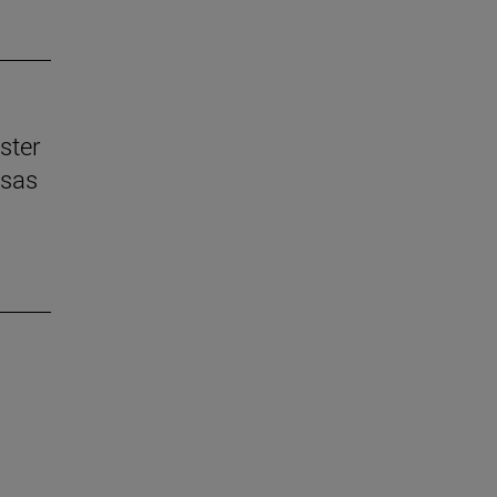
ster
esas