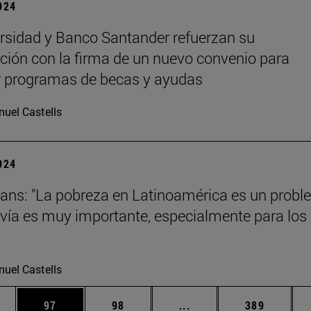
2024
rsidad y Banco Santander refuerzan su
ción con la firma de un nuevo convenio para
r programas de becas y ayudas
uel Castells
2024
ans: "La pobreza en Latinoamérica es un prob
vía es muy importante, especialmente para los
uel Castells
edias Use TAB para desplazarse.
ina
Página
Página
Páginas intermedias Us
Página
97
98
...
389