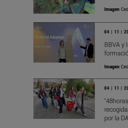
Imagen
Ced
04 | 11 | 
BBVA y l
formació
Imagen
Ced
04 | 11 | 
"48hora
recogida
por la 