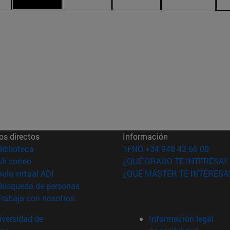
os directos
Información
(abre en nueva ventana)
Biblioteca
TFNO +34 948 42 56 00
(abre en nueva ventana)
Mi correo
¿QUÉ GRADO TE INTERESA?
(abre en nueva ventana)
Aula virtual ADI
¿QUÉ MÁSTER TE INTERESA
(abre en nueva ventana)
Búsqueda de personas
(abre en nueva ventana)
Trabaja con nosotros
versidad de
Información legal