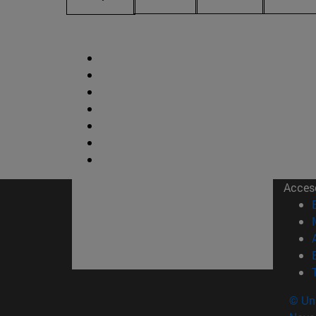
Acces
© Uni