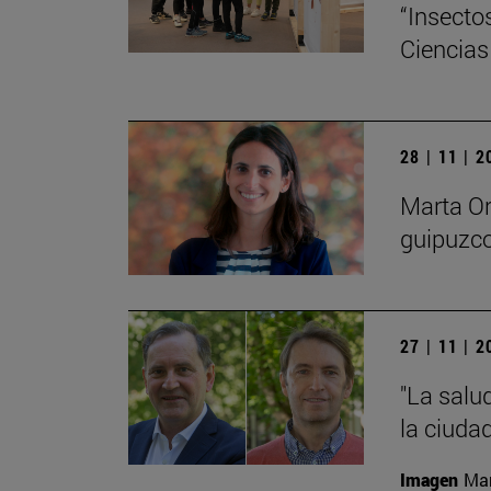
“Insecto
Ciencias
28 | 11 | 
Marta Or
guipuzco
27 | 11 | 
"La salu
la ciudad
Imagen
Man