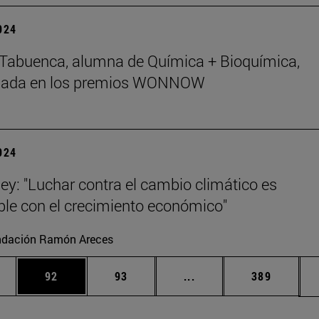
2024
Tabuenca, alumna de Química + Bioquímica,
nada en los premios WONNOW
2024
ey: "Luchar contra el cambio climático es
le con el crecimiento económico"
ndación Ramón Areces
edias Use TAB para desplazarse.
ina
Página
Página
Páginas intermedias Us
Página
92
93
...
389