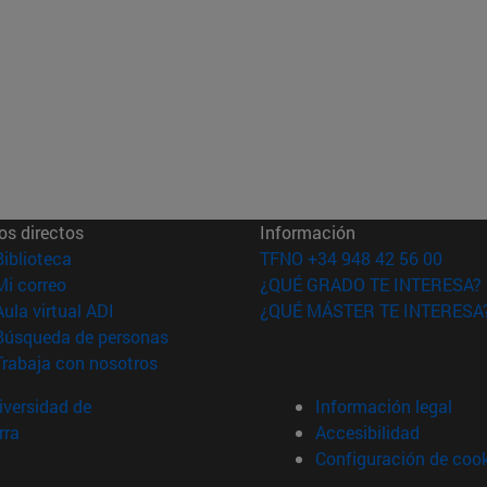
os directos
Información
(abre en nueva ventana)
Biblioteca
TFNO +34 948 42 56 00
(abre en nueva ventana)
Mi correo
¿QUÉ GRADO TE INTERESA?
(abre en nueva ventana)
Aula virtual ADI
¿QUÉ MÁSTER TE INTERESA
(abre en nueva ventana)
Búsqueda de personas
(abre en nueva ventana)
Trabaja con nosotros
versidad de
Información legal
rra
Accesibilidad
Configuración de coo