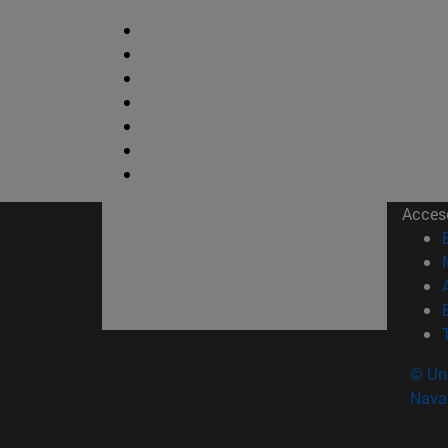
Acces
© Uni
Nava