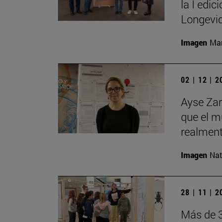
la I edi
Longevid
Imagen
Man
02 | 12 | 
Ayse Zar
que el m
realment
Imagen
Nat
28 | 11 | 
Más de 3