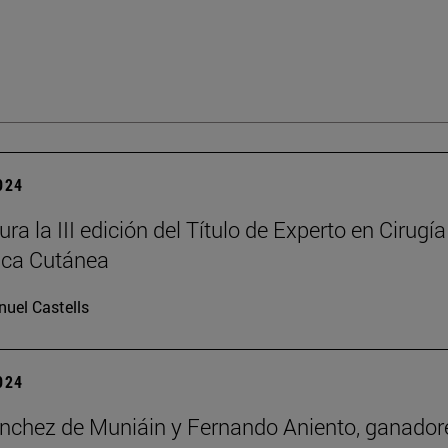
2024
ra la III edición del Título de Experto en Cirugía
ica Cutánea
uel Castells
2024
nchez de Muniáin y Fernando Aniento, ganador