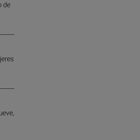
o de
jeres
ueve,