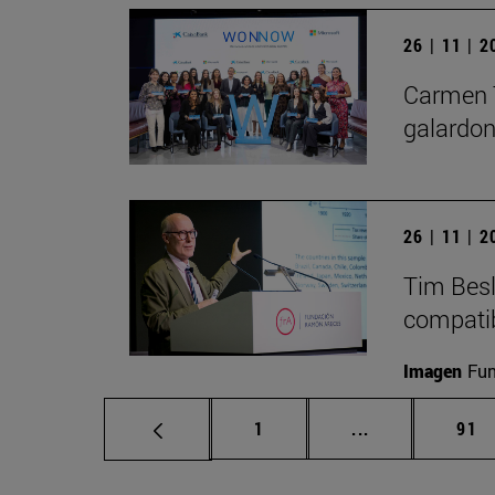
26 | 11 | 
Carmen 
galardo
26 | 11 | 
Tim Besl
compatib
Imagen
Fu
Página
Páginas interm
Pág
1
...
91