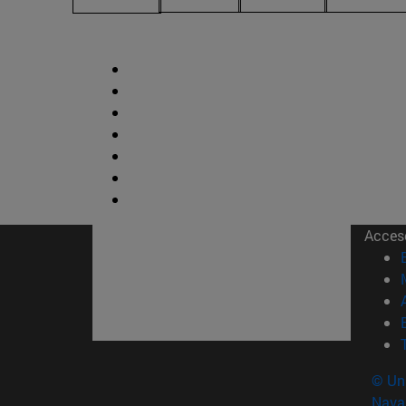
Acces
© Uni
Nava