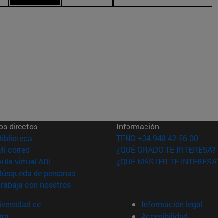
os directos
Información
(abre en nueva ventana)
Biblioteca
TFNO +34 948 42 56 00
(abre en nueva ventana)
Mi correo
¿QUÉ GRADO TE INTERESA?
(abre en nueva ventana)
Aula virtual ADI
¿QUÉ MÁSTER TE INTERESA
(abre en nueva ventana)
Búsqueda de personas
(abre en nueva ventana)
Trabaja con nosotros
versidad de
Información legal
rra
Accesibilidad