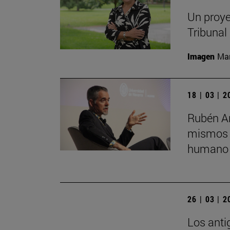
Un proye
Tribunal
Imagen
Man
18 | 03 | 
Rubén Ar
mismos s
humano 
26 | 03 | 
Los anti