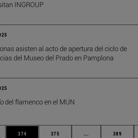
isitan INGROUP
2025
onas asisten al acto de apertura del ciclo de
cias del Museo del Prado en Pamplona
2025
o
del flamenco en el MUN
ias Use TAB para desplazarse.
a
Página
Página
Páginas intermedias 
Página
374
375
...
389