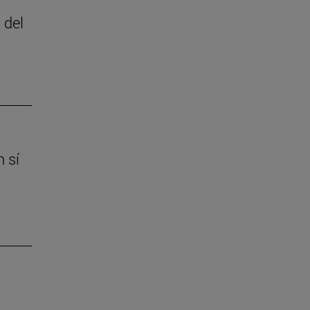
 del
 sí