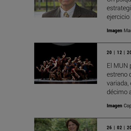
estrategi
ejercici
Imagen
Man
20 | 12 | 
El MUN 
estreno 
variada,
décimo a
Imagen
Cop
26 | 02 | 