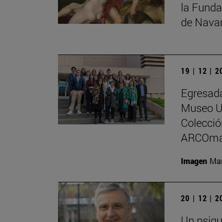
la Funda
de Nava
19 | 12 | 
Egresada
Museo Un
Colecci
ARCOma
Imagen
Man
20 | 12 | 
Un psiqu