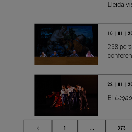
Lleida v
16 | 01 | 
258 pers
conferen
22 | 01 | 
El
Legad
Página
Páginas intermed
Págin
1
...
373