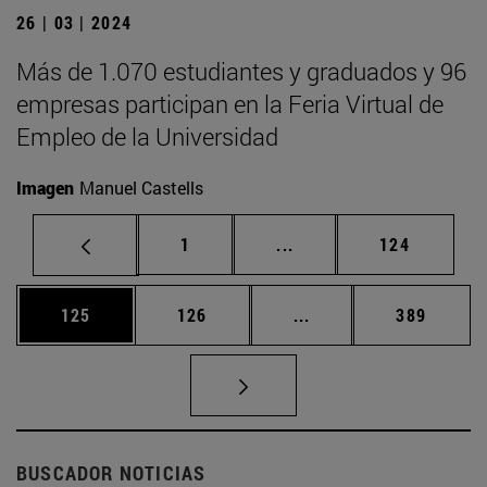
26 | 03 | 2024
Más de 1.070 estudiantes y graduados y 96
empresas participan en la Feria Virtual de
Empleo de la Universidad
Imagen
Manuel Castells
Página
Páginas intermedias Us
Página
1
...
124
Página
Página
Páginas intermedias 
Página
125
126
...
389
BUSCADOR NOTICIAS