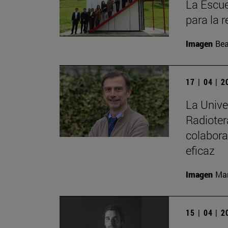
La Escue
para la r
Imagen
Bea
17 | 04 | 
La Unive
Radioter
colabora
eficaz
Imagen
Man
15 | 04 | 