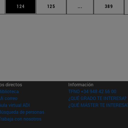
ias Use TAB para desplazarse.
a
Página
Página
Páginas intermedias 
Página
124
125
...
389
os directos
Información
(abre en nueva ventana)
Biblioteca
TFNO +34 948 42 56 00
(abre en nueva ventana)
Mi correo
¿QUÉ GRADO TE INTERESA?
(abre en nueva ventana)
Aula virtual ADI
¿QUÉ MÁSTER TE INTERESA
(abre en nueva ventana)
Búsqueda de personas
(abre en nueva ventana)
Trabaja con nosotros