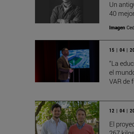
Un antig
40 mejor
Imagen
Ced
15 | 04 | 
“La educ
el mundo 
VAR de f
12 | 04 | 
El proye
267 kilo