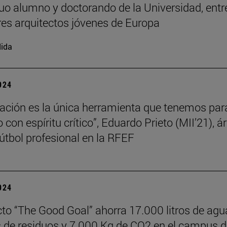
uo alumno y doctorando de la Universidad, entr
es arquitectos jóvenes de Europa
ida
2024
ación es la única herramienta que tenemos par
con espíritu crítico”, Eduardo Prieto (MII’21), ár
útbol profesional en la RFEF
2024
cto “The Good Goal” ahorra 17.000 litros de agu
s de residuos y 7.000 Kg de CO2 en el campus d