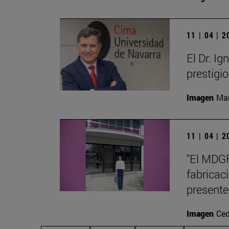
11 | 04 | 
El Dr. I
prestigi
Imagen
Man
11 | 04 | 
"El MDGF
fabricac
presente
Imagen
Ced