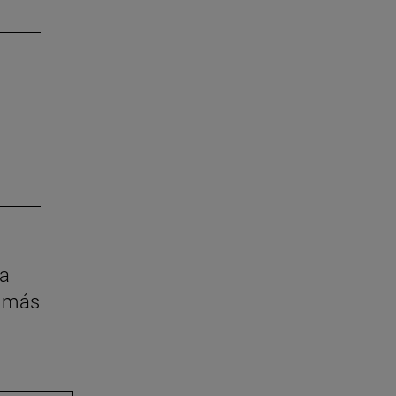
la
z más