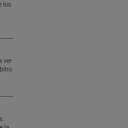
e los
a ver
bitro
a,
e la