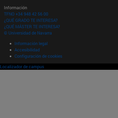
Información
TFNO +34 948 42 56 00
¿QUÉ GRADO TE INTERESA?
¿QUÉ MÁSTER TE INTERESA?
© Universidad de Navarra
Información legal
Accesibilidad
Configuración de cookies
Localizador de campus