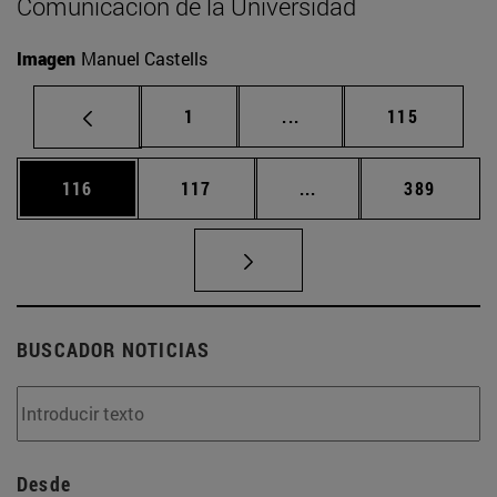
Comunicación de la Universidad
Imagen
Manuel Castells
Página
Páginas intermedias Us
Página
1
...
115
Página
Página
Páginas intermedias 
Página
116
117
...
389
BUSCADOR NOTICIAS
Desde