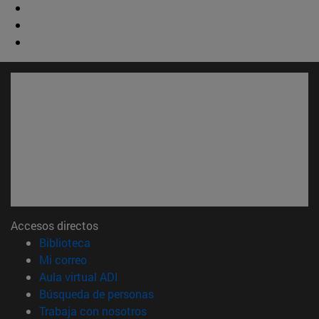
Accesos directos
(abre en nueva ventana)
Biblioteca
(abre en nueva ventana)
Mi correo
(abre en nueva ventana)
Aula virtual ADI
(abre en nueva ventana)
Búsqueda de personas
(abre en nueva ventana)
Trabaja con nosotros