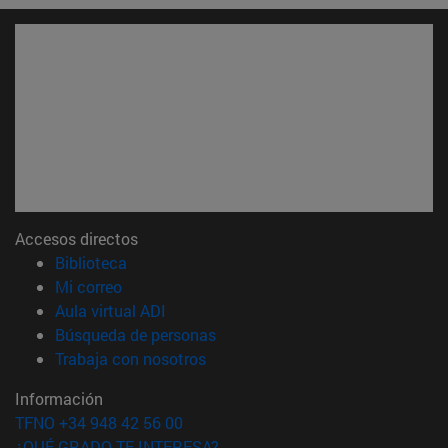
Accesos directos
(abre en nueva ventana)
Biblioteca
(abre en nueva ventana)
Mi correo
(abre en nueva ventana)
Aula virtual ADI
(abre en nueva ventana)
Búsqueda de personas
(abre en nueva ventana)
Trabaja con nosotros
Información
TFNO +34 948 42 56 00
¿QUÉ GRADO TE INTERESA?