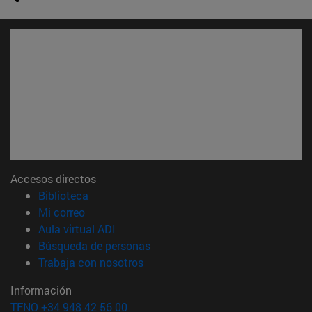
Accesos directos
(abre en nueva ventana)
Biblioteca
(abre en nueva ventana)
Mi correo
(abre en nueva ventana)
Aula virtual ADI
(abre en nueva ventana)
Búsqueda de personas
(abre en nueva ventana)
Trabaja con nosotros
Información
TFNO +34 948 42 56 00