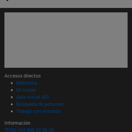
Accesos directos
(abre en nueva ventana)
Biblioteca
(abre en nueva ventana)
Mi correo
(abre en nueva ventana)
Aula virtual ADI
(abre en nueva ventana)
Búsqueda de personas
(abre en nueva ventana)
Trabaja con nosotros
Información
TFNO +34 948 42 56 00