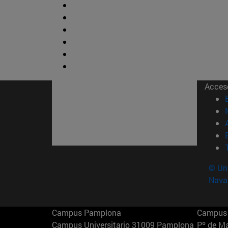
Acces
© Uni
Nava
Campus Pamplona
Campus 
Campus Universitario 31009 Pamplona
Pº de M