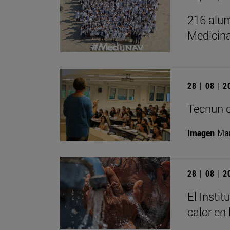
216 alum
Medicin
28 | 08 | 
Tecnun d
Imagen
Mar
28 | 08 | 
El Insti
calor en