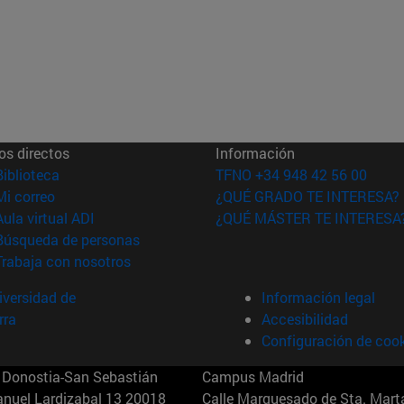
os directos
Información
(abre en nueva ventana)
Biblioteca
TFNO +34 948 42 56 00
(abre en nueva ventana)
Mi correo
¿QUÉ GRADO TE INTERESA?
(abre en nueva ventana)
Aula virtual ADI
¿QUÉ MÁSTER TE INTERESA
(abre en nueva ventana)
Búsqueda de personas
(abre en nueva ventana)
Trabaja con nosotros
versidad de
Información legal
rra
Accesibilidad
Configuración de coo
Donostia-San Sebastián
Campus Madrid
anuel Lardizabal 13 20018
Calle Marquesado de Sta. Marta