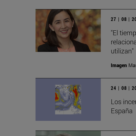
27 | 08 | 
"El tiem
relacion
utilizan"
Imagen
Man
24 | 08 | 
Los ince
España