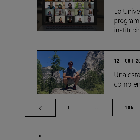
La Unive
programa
instituc
12 | 08 | 
Una esta
comprend
Página
Páginas intermed
Págin
1
...
105