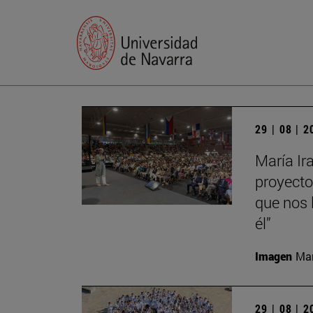
29 | 08 | 
María Ir
proyecto
que nos 
él”
Imagen
Man
29 | 08 | 