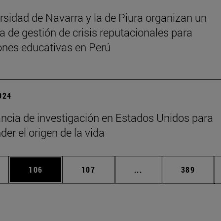
rsidad de Navarra y la de Piura organizan un
 de gestión de crisis reputacionales para
iones educativas en Perú
2024
ncia de investigación en Estados Unidos para
er el origen de la vida
ias Use TAB para desplazarse.
a
Página
Página
Páginas intermedias 
Página
106
107
...
389