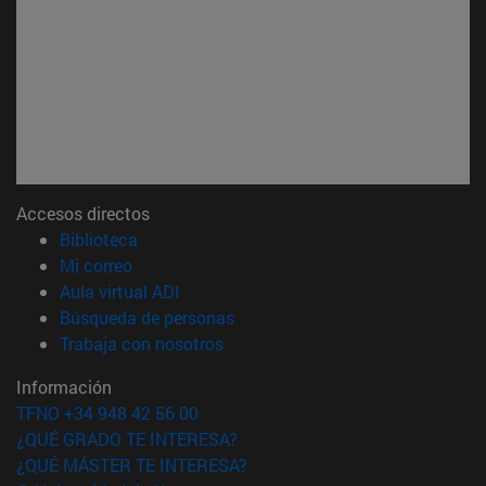
Accesos directos
(abre en nueva ventana)
Biblioteca
(abre en nueva ventana)
Mi correo
(abre en nueva ventana)
Aula virtual ADI
(abre en nueva ventana)
Búsqueda de personas
(abre en nueva ventana)
Trabaja con nosotros
Información
TFNO +34 948 42 56 00
¿QUÉ GRADO TE INTERESA?
¿QUÉ MÁSTER TE INTERESA?