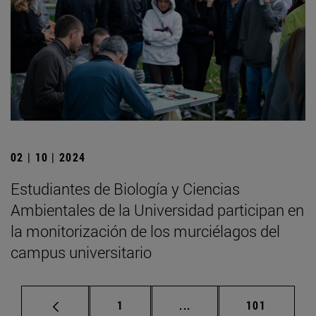
02 | 10 | 2024
Estudiantes de Biología y Ciencias
Ambientales de la Universidad participan en
la monitorización de los murciélagos del
campus universitario
Página
Páginas intermedias Us
Página
1
...
101