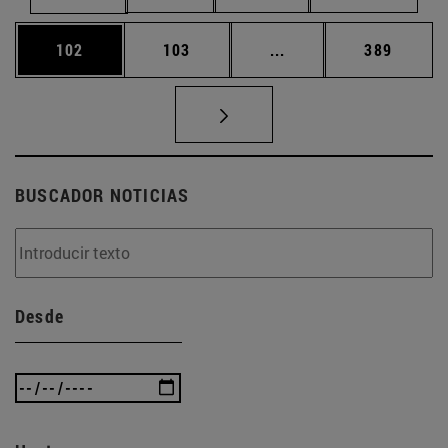
Página
Página
Páginas intermedias 
Página
102
103
...
389
BUSCADOR NOTICIAS
Desde