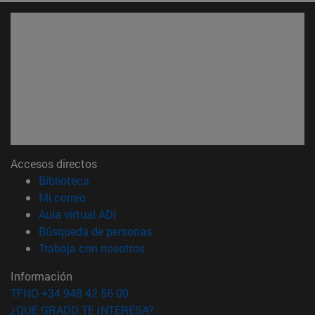
Accesos directos
(abre en nueva ventana)
Biblioteca
(abre en nueva ventana)
Mi correo
(abre en nueva ventana)
Aula virtual ADI
(abre en nueva ventana)
Búsqueda de personas
(abre en nueva ventana)
Trabaja con nosotros
Información
TFNO +34 948 42 56 00
¿QUÉ GRADO TE INTERESA?