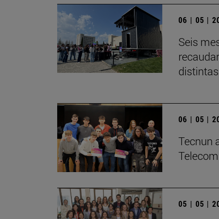
06 | 05 | 
Seis mes
recaudar
distintas
06 | 05 | 
­Tecnun a
Telecom
05 | 05 | 