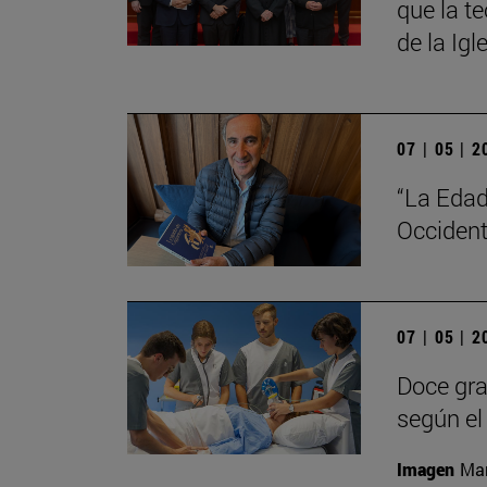
que la t
de la Igl
07 | 05 | 
“La Edad
Occident
07 | 05 | 
Doce gra
según el 
Imagen
Man