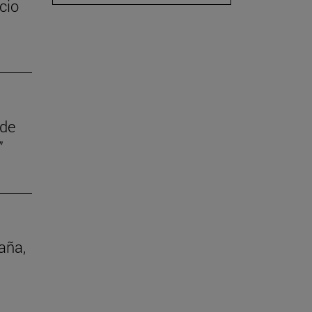
cio
 de
”
aña,