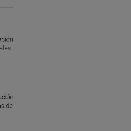
ación
ales
ación
as de