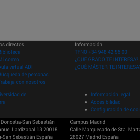
os directos
Información
(abre en nueva ventana)
Biblioteca
TFNO +34 948 42 56 00
(abre en nueva ventana)
Mi correo
¿QUÉ GRADO TE INTERESA?
(abre en nueva ventana)
Aula virtual ADI
¿QUÉ MÁSTER TE INTERESA
(abre en nueva ventana)
Búsqueda de personas
(abre en nueva ventana)
Trabaja con nosotros
versidad de
Información legal
rra
Accesibilidad
Configuración de coo
Donostia-San Sebastián
Campus Madrid
anuel Lardizabal 13 20018
Calle Marquesado de Sta. Marta
a-San Sebastián España
28027 Madrid España