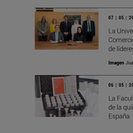
07 | 05 | 
La Unive
Comercio
de líder
Imagen
Jua
06 | 05 | 
La Facul
de la qu
España