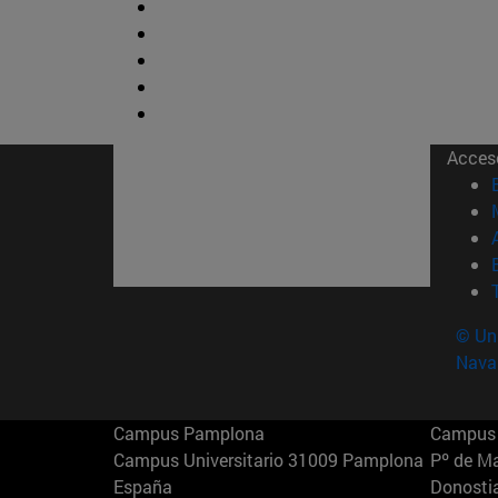
Acces
© Uni
Nava
Campus Pamplona
Campus 
Campus Universitario 31009 Pamplona
Pº de M
España
Donosti