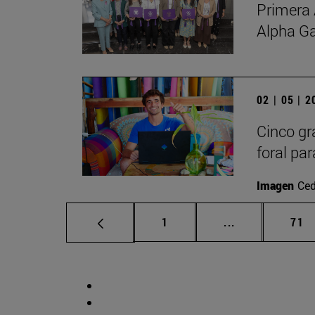
Primera 
Alpha G
02 | 05 | 
Cinco gr
foral par
Imagen
Ced
Página
Páginas interm
Pág
1
...
71