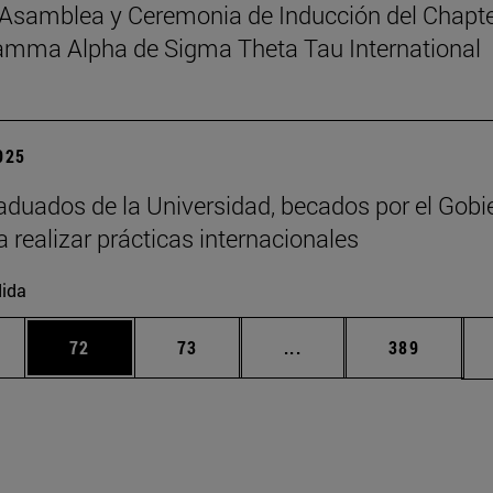
Asamblea y Ceremonia de Inducción del Chapt
amma Alpha de Sigma Theta Tau International
2025
aduados de la Universidad, becados por el Gobi
a realizar prácticas internacionales
ida
edias Use TAB para desplazarse.
ina
Página
Página
Páginas intermedias Us
Página
72
73
...
389