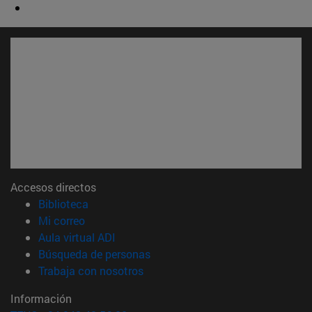
Accesos directos
(abre en nueva ventana)
Biblioteca
(abre en nueva ventana)
Mi correo
(abre en nueva ventana)
Aula virtual ADI
(abre en nueva ventana)
Búsqueda de personas
(abre en nueva ventana)
Trabaja con nosotros
Información