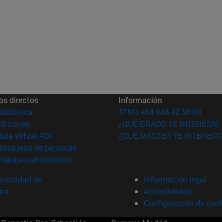
os directos
Información
(abre en nueva ventana)
Biblioteca
TFNO +34 948 42 56 00
(abre en nueva ventana)
Mi correo
¿QUÉ GRADO TE INTERESA?
(abre en nueva ventana)
Aula virtual ADI
¿QUÉ MÁSTER TE INTERESA
(abre en nueva ventana)
Búsqueda de personas
(abre en nueva ventana)
Trabaja con nosotros
versidad de
Información legal
rra
Accesibilidad
Configuración de coo