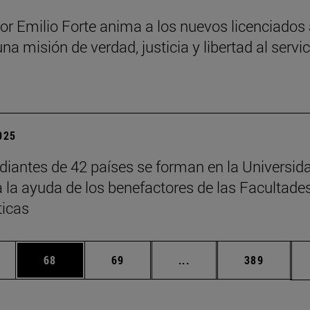
sor Emilio Forte anima a los nuevos licenciados
una misión de verdad, justicia y libertad al servi
a
2025
diantes de 42 países se forman en la Universid
a la ayuda de los benefactores de las Facultade
ticas
edias Use TAB para desplazarse.
ina
Página
Página
Páginas intermedias Us
Página
68
69
...
389