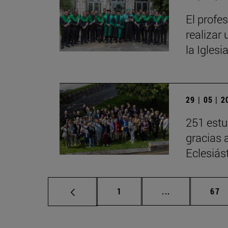
El profe
realizar 
la Iglesi
29 | 05 | 
251 estu
gracias 
Eclesiás
Página
Páginas interm
Pág
1
...
67