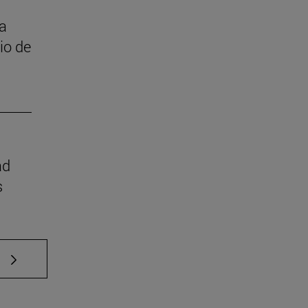
 a
cio de
ad
s
e TAB para desplazarse.