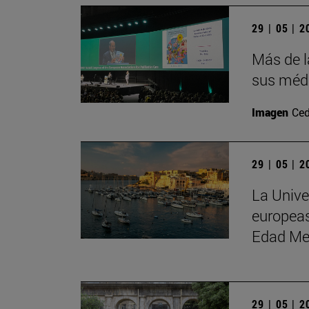
29 | 05 | 
Más de l
sus médi
Imagen
Ced
29 | 05 | 
La Unive
europeas
Edad Me
29 | 05 | 