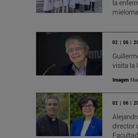
la enfer
mieloma
02 | 06 | 
Guillerm
visita la
Imagen
Man
02 | 06 | 
Alejand
director
Facultad