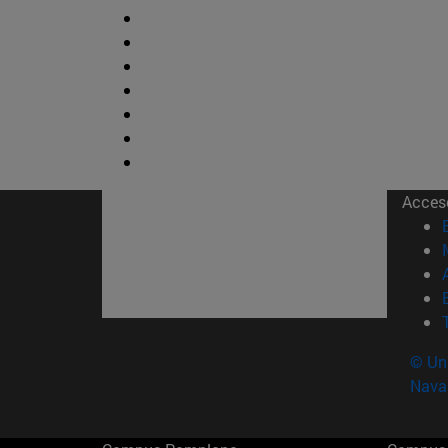
Acces
© Uni
Nava