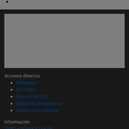
Accesos directos
(abre en nueva ventana)
Biblioteca
(abre en nueva ventana)
Mi correo
(abre en nueva ventana)
Aula virtual ADI
(abre en nueva ventana)
Búsqueda de personas
(abre en nueva ventana)
Trabaja con nosotros
Información
TFNO +34 948 42 56 00